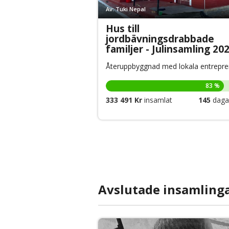
Av: Tuki Nepal
Hus till
jordbävningsdrabbade
familjer - Julinsamling 20
Återuppbyggnad med lokala entrepre
83 %
333 491 Kr
insamlat
145
dagar
Avslutade insamling