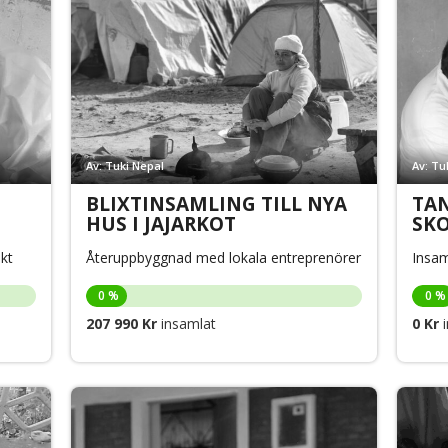
Av: Tuki Nepal
Av: Tu
BLIXTINSAMLING TILL NYA
TAN
HUS I JAJARKOT
SK
ekt
Återuppbyggnad med lokala entreprenörer
Insam
0 %
0 %
207 990 Kr
insamlat
0 Kr
i