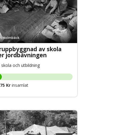
rt Holmbäck
ruppbyggnad av skola
er jordbävningen
 skola och utbildning
75 Kr
insamlat