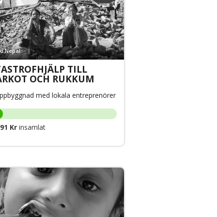
ki Nepal
ASTROFHJÄLP TILL
JARKOT OCH RUKKUM
ppbyggnad med lokala entreprenörer
91 Kr
insamlat