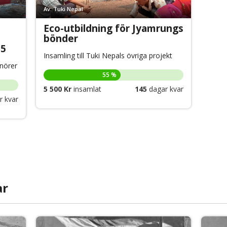
Av: Tuki Nepal
Eco-utbildning för Jyamrungs
bönder
25
Insamling till Tuki Nepals övriga projekt
nörer
55 %
5 500 Kr
insamlat
145
dagar kvar
 kvar
ar