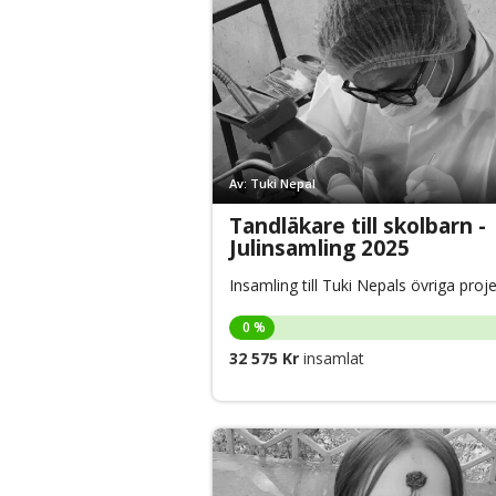
Av: Tuki Nepal
Tandläkare till skolbarn -
Julinsamling 2025
Insamling till Tuki Nepals övriga proj
0 %
32 575 Kr
insamlat