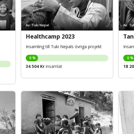
Av: Tuki Nepal
Av: Tu
Healthcamp 2023
Tan
Insamling till Tuki Nepals övriga projekt
Insam
0 %
0 %
34 504 Kr
insamlat
18 20