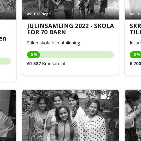
Av: Tuki Nepal
Av: Tu
JULINSAMLING 2022 - SKOLA
SK
FÖR 70 BARN
TIL
en
Säker skola och utbildning
Insam
0 %
0 %
61 587 Kr
insamlat
6 700