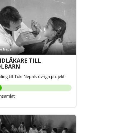
ki Nepal
DLÄKARE TILL
OLBARN
ling till Tuki Nepals övriga projekt
nsamlat