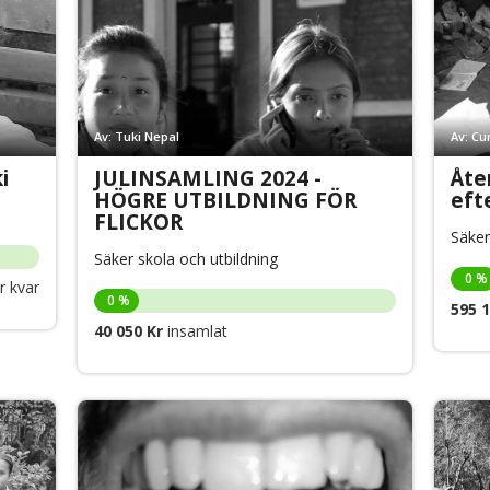
Av: Tuki Nepal
Av: Cu
i
JULINSAMLING 2024 -
Åte
HÖGRE UTBILDNING FÖR
eft
FLICKOR
Säker
Säker skola och utbildning
0 %
 kvar
0 %
595 1
40 050 Kr
insamlat