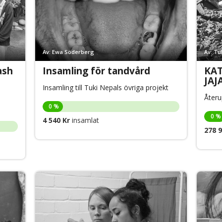
Av: Ewa Söderberg
Av: Tu
ash
Insamling för tandvård
KAT
JA
Insamling till Tuki Nepals övriga projekt
Återu
0 %
0 %
4 540 Kr
insamlat
278 9