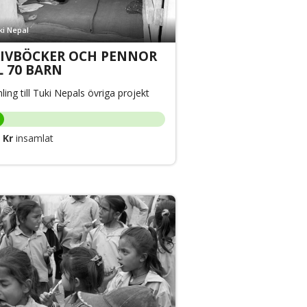
ki Nepal
RIVBÖCKER OCH PENNOR
L 70 BARN
ling till Tuki Nepals övriga projekt
 Kr
insamlat