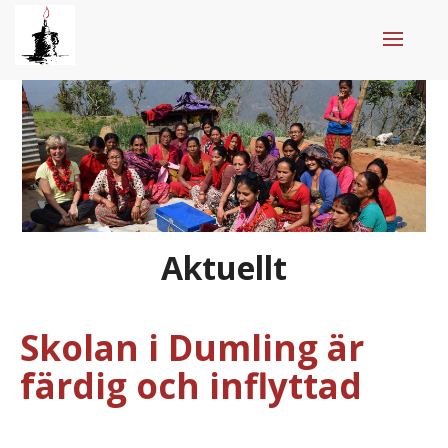
HOME
AKTUELLT
INSAMLING
VÅRA PROJEKT
Aktuellt
STÖD TUKI NEPAL
SAMARBETSPARTNERS
Skolan i Dumling är
OM TUKI NEPAL
färdig och inflyttad
KONTAKT
ENGLISH